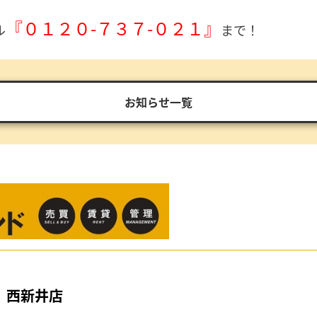
『０１２０-７３７-０２１』
ル
まで！
お知らせ一覧
西新井店