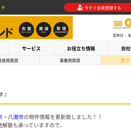
今すぐ会員登録する
件
定休日： 
サービス
お役立ち情報
会社
買う
住居用賃貸
事業用賃貸
せ♪
市・八潮市
の物件情報を更新致しました！！
地解散も承っていますので、