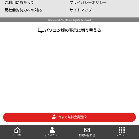
ご利用にあたって
プライバシーポリシー
反社会的勢力への対応
サイトマップ
©saleland.Co.,Ltd All Rights Reserved.
パソコン版の表示に切り替える
今すぐ無料会員登録!
売買会員登録
メニュー
ご相談・お問い合わせ
マイメニュー
HOME
マイメニュー
お問い合わせ
メニュー