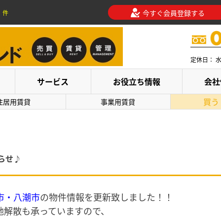
今すぐ会員登録する
件
定休日： 
サービス
お役立ち情報
会社
買う
住居用賃貸
事業用賃貸
らせ♪
市・八潮市
の物件情報を更新致しました！！
地解散も承っていますので、