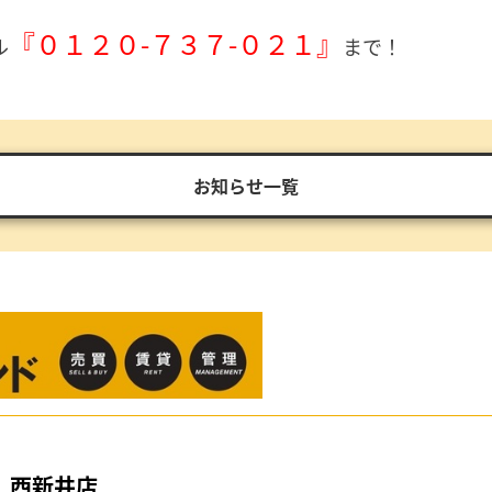
『０１２０-７３７-０２１』
ル
まで！
お知らせ一覧
西新井店