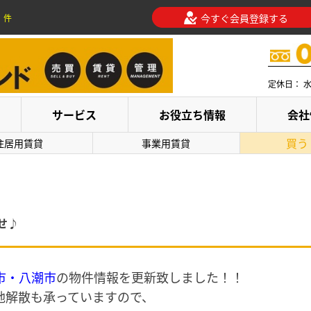
今すぐ会員登録する
件
定休日： 
サービス
お役立ち情報
会社
買う
住居用賃貸
事業用賃貸
せ♪
市・八潮市
の物件情報を更新致しました！！
地解散も承っていますので、