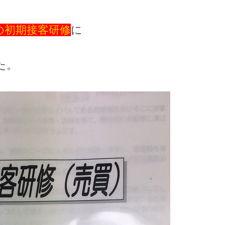
の初期接客研修
に
た。