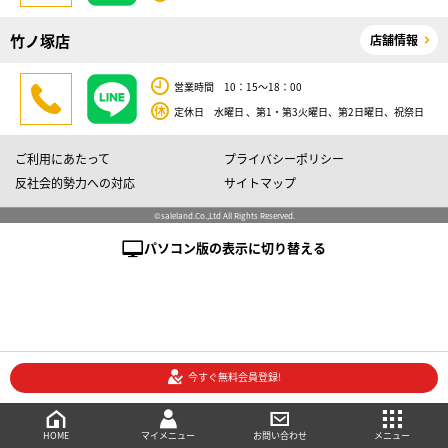
竹ノ塚店
店舗情報
営業時間 10：15～18：00
定休日 水曜日 、第1・第3火曜日、第2日曜日、祝祭日
ご利用にあたって
プライバシーポリシー
反社会的勢力への対応
サイトマップ
©saleland.Co.,Ltd All Rights Reserved.
パソコン版の表示に切り替える
今すぐ無料会員登録!
売買会員登録
メニュー
ご相談・お問い合わせ
マイメニュー
HOME
マイメニュー
お問い合わせ
メニュー