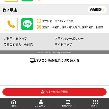
竹ノ塚店
店舗情報
営業時間 10：15～18：00
定休日 水曜日 、第1・第3火曜日、第2日曜日、祝祭日
ご利用にあたって
プライバシーポリシー
反社会的勢力への対応
サイトマップ
©saleland.Co.,Ltd All Rights Reserved.
パソコン版の表示に切り替える
今すぐ無料会員登録!
売買会員登録
メニュー
ご相談・お問い合わせ
マイメニュー
HOME
マイメニュー
お問い合わせ
メニュー