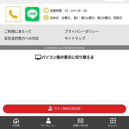
営業時間 10：15～18：00
定休日 水曜日 、第1・第3火曜日、第2日曜日、祝祭日
ご利用にあたって
プライバシーポリシー
反社会的勢力への対応
サイトマップ
©saleland.Co.,Ltd All Rights Reserved.
パソコン版の表示に切り替える
今すぐ無料会員登録!
売買会員登録
メニュー
ご相談・お問い合わせ
マイメニュー
HOME
マイメニュー
お問い合わせ
メニュー