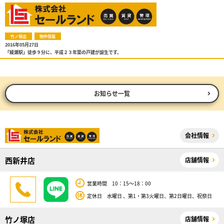
竹ノ塚店
物件情報
2016年05月27日
「綾瀬駅」徒歩９分に、平成２３年築の戸建が誕生です。
お知らせ一覧
会社情報
西新井店
店舗情報
営業時間 10：15～18：00
定休日 水曜日 、第1・第3火曜日、第2日曜日、祝祭日
竹ノ塚店
店舗情報