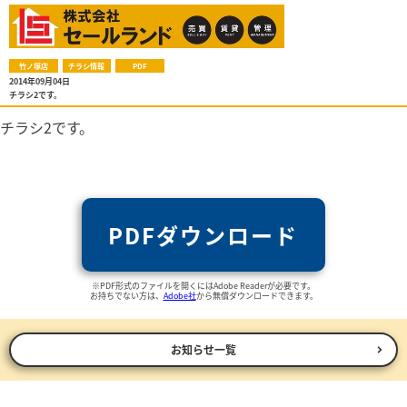
竹ノ塚店
チラシ情報
PDF
2014年09月04日
チラシ2です。
チラシ2です。
PDFダウンロード
※PDF形式のファイルを開くにはAdobe Readerが必要です。
お持ちでない方は、
Adobe社
から無償ダウンロードできます。
お知らせ一覧