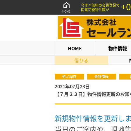
+0
今すぐ無料の会員登録で
閲覧可能物件数が
HOME
HOME
物件情報
借りる
竹ノ塚店
会社情報
2021年07月23日
【７月２３日】物件情報更新のお知
新規物件情報を更新し
当日のご案内や、現地