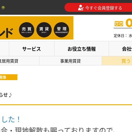
今すぐ会員登録する
件
定休日： 
サービス
お役立ち情報
会社
買う
住居用賃貸
事業用賃貸
画像
らせ♪
ました！
集合・現地解散も賜っておりますので、