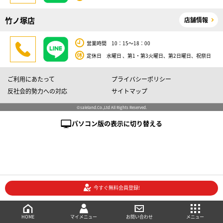
竹ノ塚店
店舗情報
営業時間 10：15～18：00
定休日 水曜日 、第1・第3火曜日、第2日曜日、祝祭日
ご利用にあたって
プライバシーポリシー
反社会的勢力への対応
サイトマップ
©saleland.Co.,Ltd All Rights Reserved.
パソコン版の表示に切り替える
今すぐ無料会員登録!
売買会員登録
メニュー
ご相談・お問い合わせ
マイメニュー
HOME
マイメニュー
お問い合わせ
メニュー