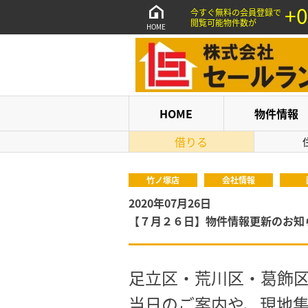
+0
今すぐ無料の会員登録で
閲覧可能物件数が
HOME
HOME
物件情報
借りる
竹ノ塚店
会社情報
2020年07月26日
【７月２６日】物件情報更新のお知
足立区・荒川区・葛飾
当日のご案内や、現地