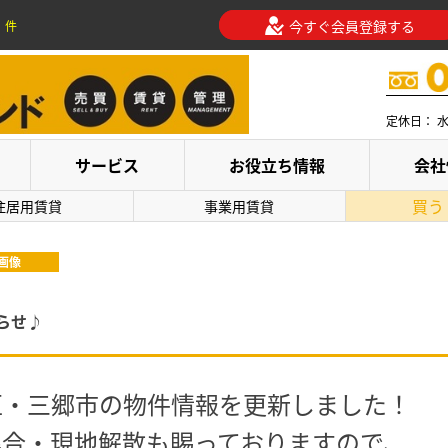
今すぐ会員登録する
件
定休日： 
サービス
お役立ち情報
会社
買う
住居用賃貸
事業用賃貸
画像
らせ♪
区・三郷市の物件情報を更新しました！
集合・現地解散も賜っておりますので、