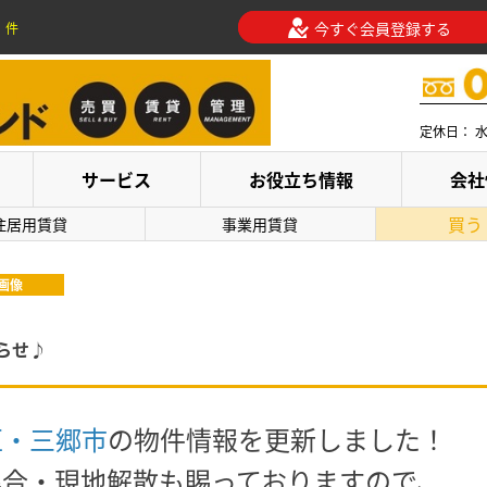
今すぐ会員登録する
件
定休日： 
サービス
お役立ち情報
会社
買う
住居用賃貸
事業用賃貸
画像
らせ♪
区・三郷市
の物件情報を更新しました！
集合・現地解散も賜っておりますので、