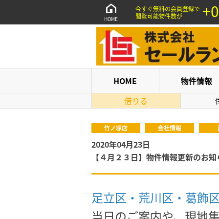
+0
今すぐ無料の会員登録で
閲覧可能物件数が
HOME
HOME
物件情報
借りる
竹ノ塚店
会社情報
2020年04月23日
【４月２３日】物件情報更新のお知
足立区・荒川区・葛飾
当日のご案内や、現地