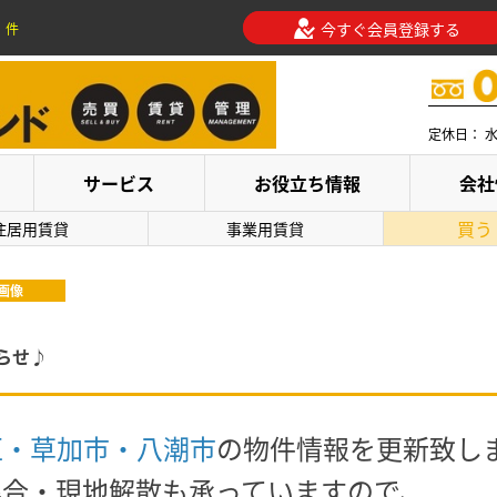
今すぐ会員登録する
件
定休日： 
サービス
お役立ち情報
会社
買う
住居用賃貸
事業用賃貸
画像
らせ♪
区・草加市・八潮市
の物件情報を更新致し
集合・現地解散も承っていますので、