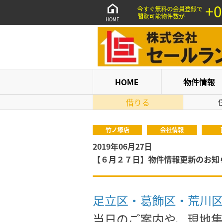
+0
今すぐ無料の会員登録で
閲覧可能物件数が
HOME
HOME
物件情報
借りる
竹ノ塚店
会社情報
2019年06月27日
【６月２７日】物件情報更新のお知
足立区・葛飾区・荒川
当日のご案内や、現地