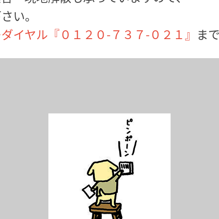
下さい。
ダイヤル『０１２０-７３７-０２１』
ま