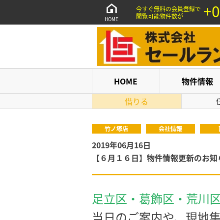
+0
今すぐ無料の会員登録で
閲覧可能物件数が
HOME
HOME
物件情報
借りる
竹ノ塚店
会社情報
2019年06月16日
【６月１６日】物件情報更新のお知
足立区・葛飾区・荒川
当日のご案内や、現地