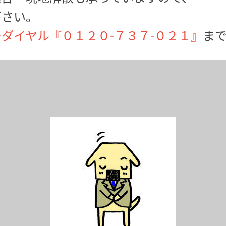
下さい。
ダイヤル『０１２０-７３７-０２１』
ま