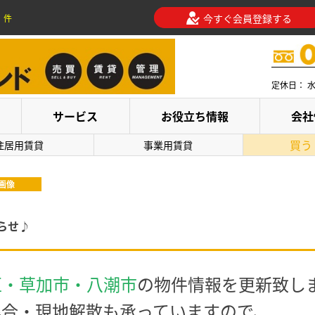
今すぐ会員登録する
件
定休日： 
サービス
お役立ち情報
会社
買う
住居用賃貸
事業用賃貸
画像
らせ♪
区・草加市・八潮市
の物件情報を更新致し
集合・現地解散も承っていますので、