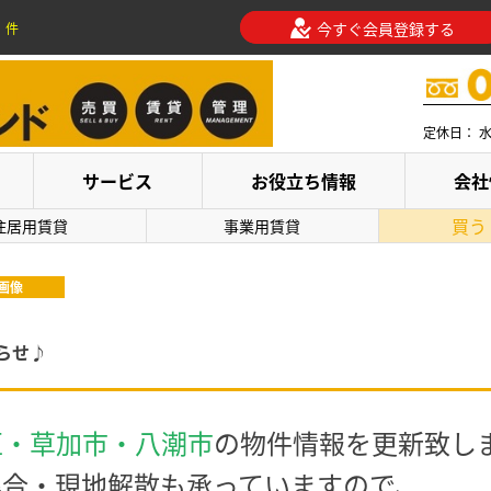
今すぐ会員登録する
件
定休日： 
サービス
お役立ち情報
会社
買う
住居用賃貸
事業用賃貸
画像
らせ♪
区・草加市・八潮市
の物件情報を更新致し
集合・現地解散も承っていますので、