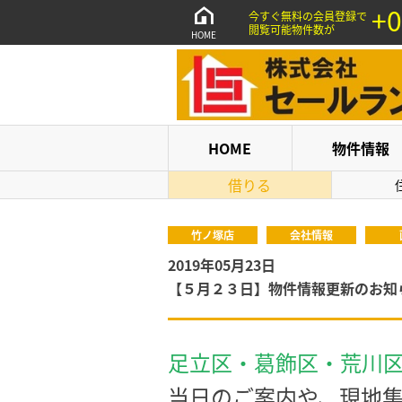
+0
今すぐ無料の会員登録で
閲覧可能物件数が
HOME
HOME
物件情報
借りる
竹ノ塚店
会社情報
2019年05月23日
【５月２３日】物件情報更新のお知
足立区・葛飾区・荒川
当日のご案内や、現地