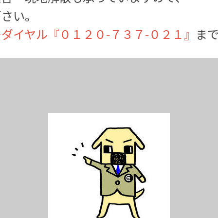
下さい。
ダイヤル『０１２０-７３７-０２１』
ま