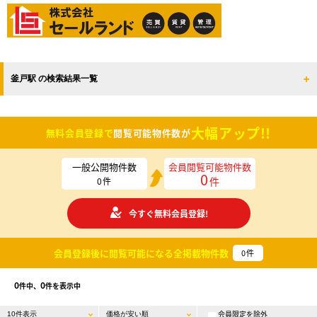
釜戸駅 の検索結果一覧
大幅アップ!!
無料会員登録で
閲覧可能物件数が
一般公開物件数
会員閲覧可能物件数
0
件
0
件
今すぐ無料会員登録!
会員登録後に閲覧可能になる
全掲載物件数
0
件
0
0
件中、
件を表示中
会員限定を除外