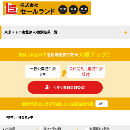
東京メトロ南北線 の検索結果一覧
大幅アップ!!
無料会員登録で
閲覧可能物件数が
一般公開物件数
会員閲覧可能物件数
0
件
0
件
今すぐ無料会員登録!
会員登録後に閲覧可能になる
全掲載物件数
0
件
0
0
件中、
件を表示中
会員限定を除外