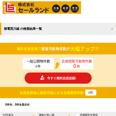
都電荒川線 の検索結果一覧
大幅アップ!!
無料会員登録で
閲覧可能物件数が
一般公開物件数
会員閲覧可能物件数
0
件
0
件
今すぐ無料会員登録!
会員登録後に閲覧可能になる
全掲載物件数
0
件
0
0
件中、
件を表示中
会員限定を除外