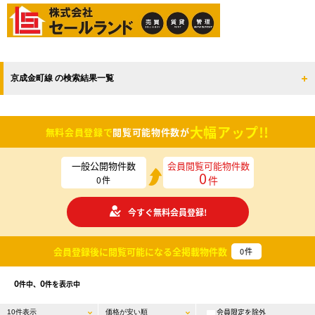
京成金町線 の検索結果一覧
大幅アップ!!
無料会員登録で
閲覧可能物件数が
一般公開物件数
会員閲覧可能物件数
0
件
0
件
今すぐ無料会員登録!
会員登録後に閲覧可能になる
全掲載物件数
0
件
0
0
件中、
件を表示中
会員限定を除外