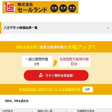
八王子市 の検索結果一覧
大幅アップ!!
無料会員登録で
閲覧可能物件数が
一般公開物件数
会員閲覧可能物件数
0
件
0
件
今すぐ無料会員登録!
会員登録後に閲覧可能になる
全掲載物件数
0
件
0
0
件中、
件を表示中
会員限定を除外