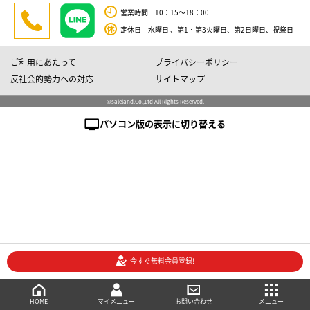
営業時間 10：15～18：00
定休日 水曜日 、第1・第3火曜日、第2日曜日、祝祭日
ご利用にあたって
プライバシーポリシー
反社会的勢力への対応
サイトマップ
©saleland.Co.,Ltd All Rights Reserved.
パソコン版の表示に切り替える
今すぐ無料会員登録!
売買会員登録
メニュー
ご相談・お問い合わせ
マイメニュー
HOME
マイメニュー
お問い合わせ
メニュー