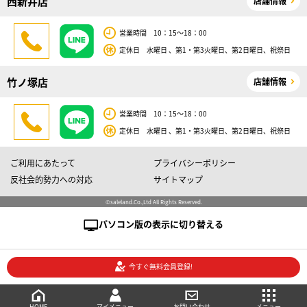
西新井店
店舗情報
営業時間 10：15～18：00
定休日 水曜日 、第1・第3火曜日、第2日曜日、祝祭日
竹ノ塚店
店舗情報
営業時間 10：15～18：00
定休日 水曜日 、第1・第3火曜日、第2日曜日、祝祭日
ご利用にあたって
プライバシーポリシー
反社会的勢力への対応
サイトマップ
©saleland.Co.,Ltd All Rights Reserved.
パソコン版の表示に切り替える
今すぐ無料会員登録!
売買会員登録
メニュー
ご相談・お問い合わせ
マイメニュー
HOME
マイメニュー
お問い合わせ
メニュー