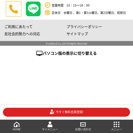
営業時間 10：15～18：00
定休日 水曜日 、第1・第3火曜日、第2日曜日、祝祭日
ご利用にあたって
プライバシーポリシー
反社会的勢力への対応
サイトマップ
©saleland.Co.,Ltd All Rights Reserved.
パソコン版の表示に切り替える
今すぐ無料会員登録!
売買会員登録
メニュー
ご相談・お問い合わせ
マイメニュー
HOME
マイメニュー
お問い合わせ
メニュー